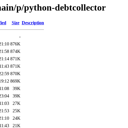
ain/p/python-debtcollector
fied
Size
Description
-
21:10
876K
21:58
874K
21:14
871K
11:43
871K
22:59
870K
19:12
869K
11:08
39K
23:04
39K
11:03
27K
21:53
25K
21:10
24K
11:43
21K