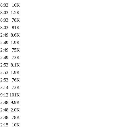
18:03
10K
18:03
1.5K
18:03
78K
18:03
81K
22:49
8.6K
22:49
1.9K
22:49
75K
22:49
73K
12:53
8.1K
12:53
1.9K
12:53
76K
13:14
73K
19:12
101K
12:48
9.9K
12:48
2.0K
12:48
78K
12:15
10K