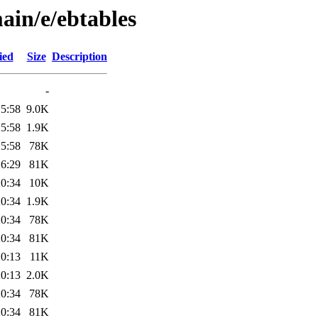
ain/e/ebtables
ied
Size
Description
-
15:58
9.0K
15:58
1.9K
15:58
78K
16:29
81K
20:34
10K
20:34
1.9K
20:34
78K
20:34
81K
20:13
11K
20:13
2.0K
20:34
78K
20:34
81K